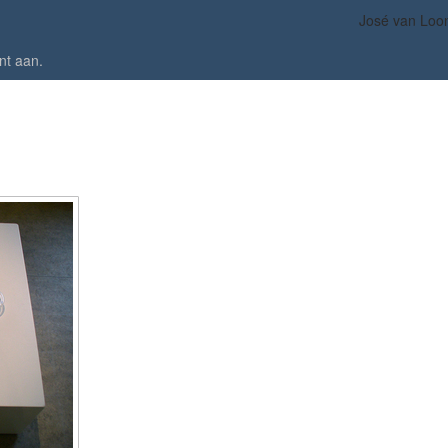
José van Loo
nt aan
.