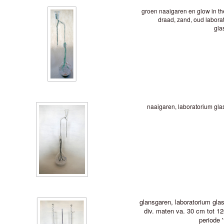
groen naaigaren en glow in th
draad, zand, oud labora
gla
naaigaren, laboratorium gla
glansgaren, laboratorium gla
div. maten va. 30 cm tot 1
periode '