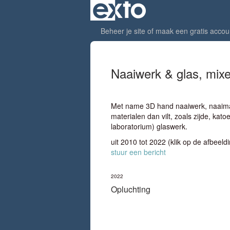
Beheer je site
of
maak een gratis accou
Naaiwerk & glas, mix
Met name 3D hand naaiwerk, naaima
materialen dan vilt, zoals zijde, ka
laboratorium) glaswerk.
uit 2010 tot 2022
(klik op de afbeeld
stuur een bericht
2022
Opluchting