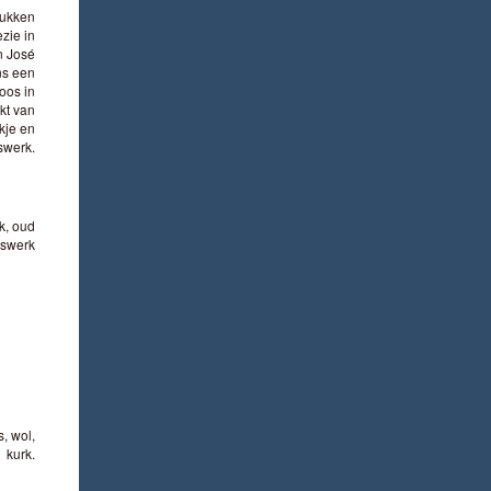
tukken
ezie in
n José
ns een
oos in
kt van
okje en
swerk.
k, oud
aswerk
, wol,
kurk.