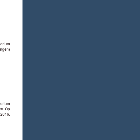
atorium
ingen)
atorium
en. Op
 2016.