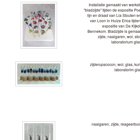
Installatie gemaakt van werks
"bladzijde" tijden de expositie Po
lijn en draad van Lia Stouten e
van Loon in Huize Erica tijde
expositie van De Kijkd
Bennekom. Bladzijde is gemaa
zijde, naaigaren, wol, st
laboratorium gla
zijderupscocon, wol, glas, kur
laboratorim gl
naaigaren, zijde, reageerbuis