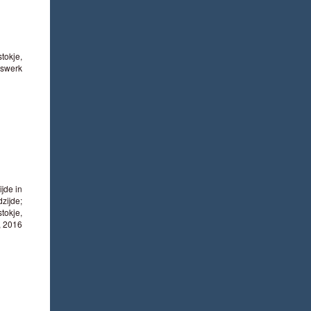
tokje,
aswerk
ijde in
zijde;
stokje,
, 2016