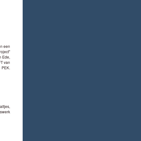
en een
oject"
n Ede,
FT van
PEK.
altjes,
aswerk