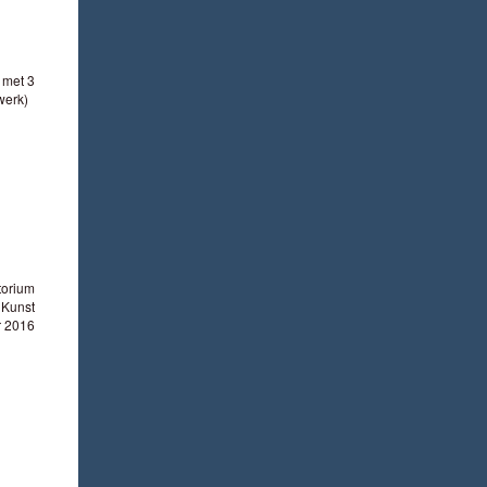
e met 3
werk)
atorium
 Kunst
r 2016