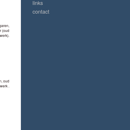
links
contact
garen,
r (oud
werk).
n, oud
werk .