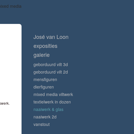
mixed media
José van Loon
exposities
galerie
geborduurd vilt 3d
geborduurd vilt 2d
mensfiguren
dierfiguren
mixed media viltwerk
textielwerk in dozen
swerk.
naaiwerk & glas
naaiwerk 2d
vanstout