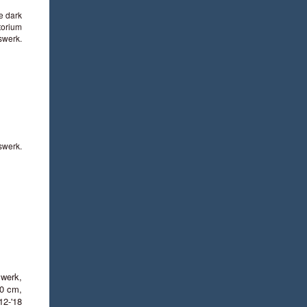
e dark
torium
swerk.
swerk.
swerk,
20 cm,
12-'18