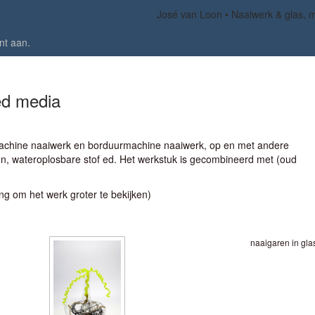
José van Loon
Naaiwerk & glas, 
nt aan
.
ed media
chine naaiwerk en borduurmachine naaiwerk, op en met andere
toen, wateroplosbare stof ed. Het werkstuk is gecombineerd met (oud
ing om het werk groter te bekijken)
naaigaren in gla