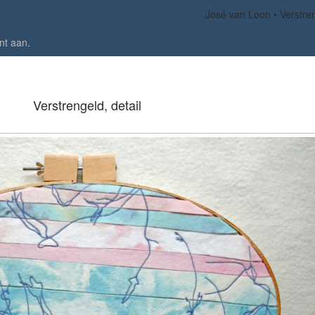
José van Loon
Verstren
nt aan
.
Verstrengeld, detail