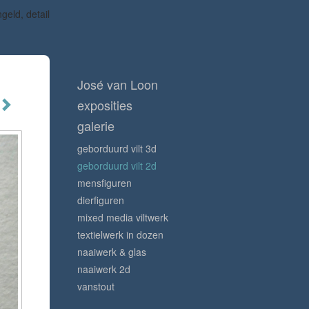
geld, detail
José van Loon
exposities
galerie
geborduurd vilt 3d
geborduurd vilt 2d
mensfiguren
dierfiguren
mixed media viltwerk
textielwerk in dozen
naaiwerk & glas
naaiwerk 2d
vanstout