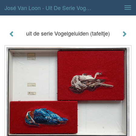
José Van Loon - Uit De Serie Vogelgeluiden (tafeltje)
Tog
navi
uit de serie Vogelgeluiden (tafeltje)