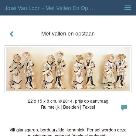
José Van Loon - Met Vallen En Opstaan
Tog
navi
Met vallen en opstaan
22 x 15 x 8 cm, © 2014, prijs op aanvraag
Ruimtelijk | Beelden | Textiel
Vilt glansgaren, borduurzijde, keramiek. Per set worden deze
muziekanten verkocht (deels al verkocht).