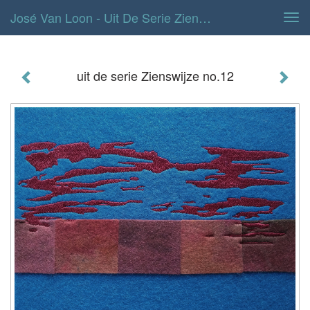
José Van Loon - Uit De Serie Zienswijze No.12
Tog
navi
uit de serie Zienswijze no.12