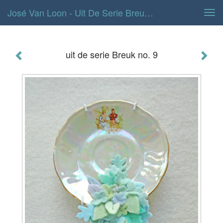
José Van Loon - Uit De Serie Breuk No. 9
Tog
navi
uit de serie Breuk no. 9