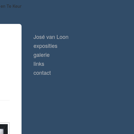
 en Te Keur
José van Loon
exposities
galerie
links
-
contact